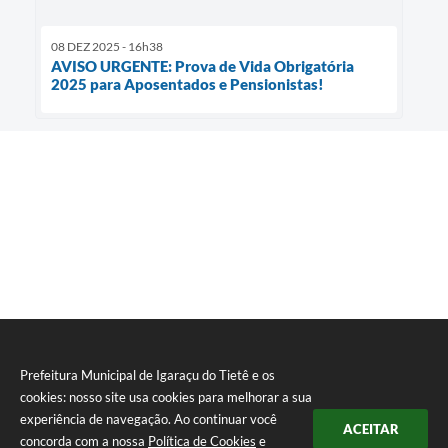
08 DEZ 2025 - 16h38
AVISO URGENTE: Prova de Vida Obrigatória
2025 para Aposentados e Pensionistas!
Prefeitura Municipal de Igaraçu do Tietê e os
cookies: nosso site usa cookies para melhorar a sua
experiência de navegação. Ao continuar você
ACEITAR
concorda com a nossa
Política de Cookies
e