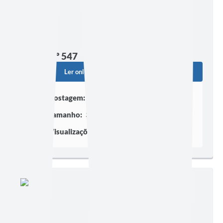
Edição nº 547
Ler online
Baixar
Postagem:
13/07/2026 às 16h53
Tamanho:
305,60 KB | 3 páginas
Visualizações:
514