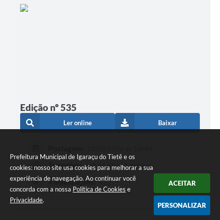
Edição nº 535
Ler online
Baixar
Postagem:
23/06/2026 às 16h44
Prefeitura Municipal de Igaraçu do Tietê e os
Tamanho:
458,14 KB | 11 páginas
cookies: nosso site usa cookies para melhorar a sua
experiência de navegação. Ao continuar você
Visualizações:
412
ACEITAR
concorda com a nossa
Política de Cookies
e
Privacidade
.
PERSONALIZAR