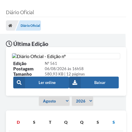
Diário Oficial
Diário Oficial
Última Edição
Edição
Nº 561
Postagem
06/08/2026 às 16h58
Tamanho
580,93 KB | 12 páginas
Ler online
Baixar
D
S
T
Q
Q
S
S