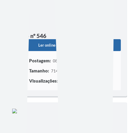
Edição nº 546
Ler online
Baixar
Postagem:
08/07/2026 às 16h10
Tamanho:
714,02 KB | 13 páginas
Visualizações:
506