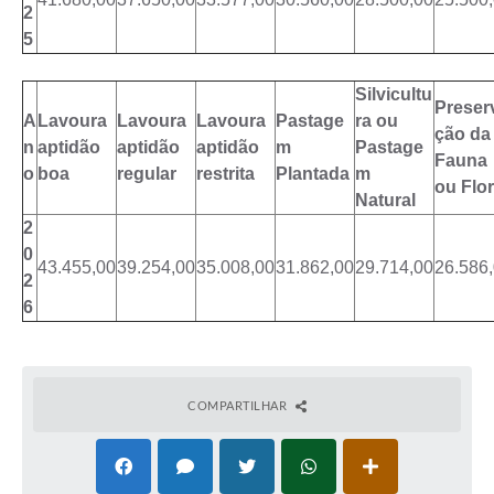
2
5
Silvicultu
Preser
A
Lavoura
Lavoura
Lavoura
Pastage
ra ou
ção da
n
aptidão
aptidão
aptidão
m
Pastage
Fauna
o
boa
regular
restrita
Plantada
m
ou Flo
Natural
2
0
43.455,00
39.254,00
35.008,00
31.862,00
29.714,00
26.586
2
6
COMPARTILHAR