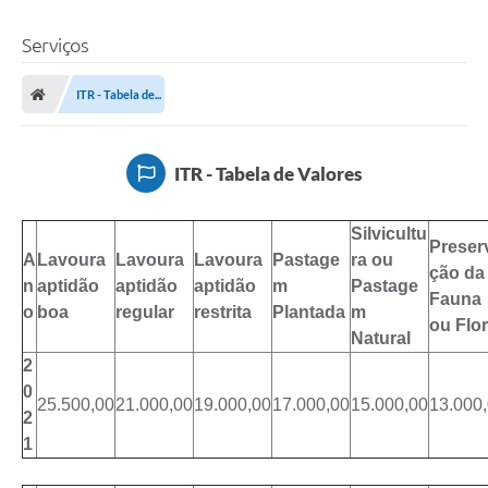
Serviços
ITR - Tabela de...
ITR - Tabela de Valores
Silvicultu
Preser
A
Lavoura
Lavoura
Lavoura
Pastage
ra ou
ção da
n
aptidão
aptidão
aptidão
m
Pastage
Fauna
o
boa
regular
restrita
Plantada
m
ou Flo
Natural
2
0
25.500,00
21.000,00
19.000,00
17.000,00
15.000,00
13.000
2
1