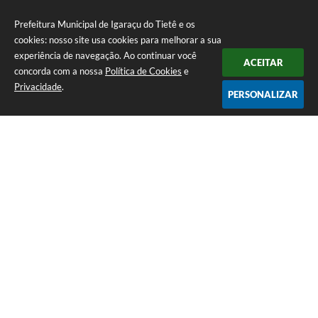
Prefeitura Municipal de Igaraçu do Tietê e os
cookies: nosso site usa cookies para melhorar a sua
experiência de navegação. Ao continuar você
ACEITAR
concorda com a nossa
Política de Cookies
e
Privacidade
.
PERSONALIZAR
Telefone: (14) 3644-1223
Endereço: Rua Amando Simões nº 470, Centro, Igaraçu do Tietê/SP |
CEP: 17350-041
Prefeitura Municipal de Igaraçu do Tietê
Versão do Sistema:
3.5.3 - 19/06/2026
Portal atualizado em:
06/08/2026 16:58
Dados Abertos