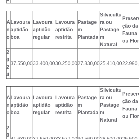
Silvicultu
Preser
A
Lavoura
Lavoura
Lavoura
Pastage
ra ou
ção da
n
aptidão
aptidão
aptidão
m
Pastage
Fauna
o
boa
regular
restrita
Plantada
m
ou Flo
Natural
2
0
37.550,00
33.400,00
30.250,00
27.830,00
25.410,00
22.990
2
4
Silvicultu
Preser
A
Lavoura
Lavoura
Lavoura
Pastage
ra ou
ção da
n
aptidão
aptidão
aptidão
m
Pastage
Fauna
o
boa
regular
restrita
Plantada
m
ou Flo
Natural
2
0
41.680,00
37.650,00
33.577,00
30.560,00
28.500,00
25.500