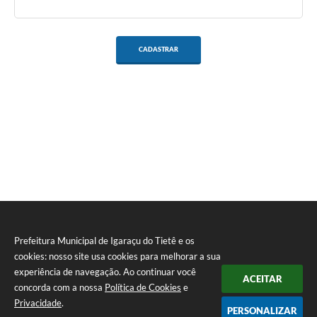
CADASTRAR
Prefeitura Municipal de Igaraçu do Tietê e os
cookies: nosso site usa cookies para melhorar a sua
experiência de navegação. Ao continuar você
ACEITAR
concorda com a nossa
Política de Cookies
e
Privacidade
.
PERSONALIZAR