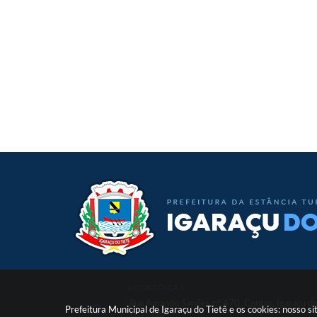
LOCALIZAÇÃO
Rua Amando Simões nº 470, Centro, Igaraçu d
Prefeitura Municipal de Igaraçu do Tietê e os cookies: nosso 
Tietê/SP