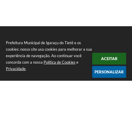
Prefeitura Municipal de Igaraçu do Tietê e os
cookies: nosso site usa cookies para melhorar a sua
experiência de navegação. Ao continuar você
ACEITAR
concorda com a nossa
Política de Cookies
e
Privacidade
.
PERSONALIZAR
Telefone: (14) 3644-1223
Endereço: Rua Amando Simões nº 470, Centro, Igaraçu do Tietê/SP |
CEP: 17350-041
Prefeitura Municipal de Igaraçu do Tietê