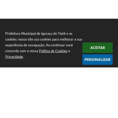
Prefeitura Municipal de Igaraçu do Tietê e os
cookies: nosso site usa cookies para melhorar a sua
experiência de navegação. Ao continuar você
ACEITAR
concorda com a nossa
Política de Cookies
e
Privacidade
.
PERSONALIZAR
Telefone: (14) 3644-1223
Endereço: Rua Amando Simões nº 470, Centro, Igaraçu do Tietê/SP |
CEP: 17350-041
Prefeitura Municipal de Igaraçu do Tietê