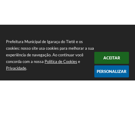
Prefeitura Municipal de Igaraçu do Tietê e os
cookies: nosso site usa cookies para melhorar a sua
experiência de navegação. Ao continuar você
ACEITAR
concorda com a nossa
Política de Cookies
e
Privacidade
.
PERSONALIZAR
Telefone: (14) 3644-1223
Endereço: Rua Amando Simões nº 470, Centro, Igaraçu do Tietê/SP |
CEP: 17350-041
Prefeitura Municipal de Igaraçu do Tietê