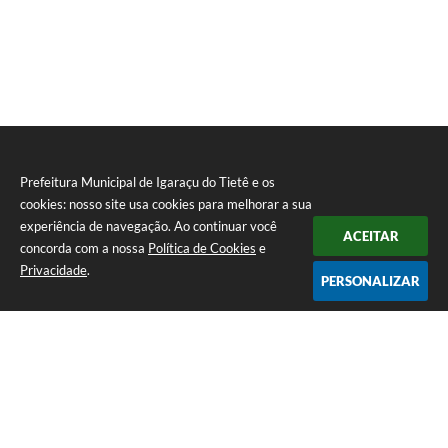
Prefeitura Municipal de Igaraçu do Tietê e os
cookies: nosso site usa cookies para melhorar a sua
experiência de navegação. Ao continuar você
ACEITAR
concorda com a nossa
Política de Cookies
e
Privacidade
.
PERSONALIZAR
Telefone: (14) 3644-1223
Endereço: Rua Amando Simões nº 470, Centro, Igaraçu do Tietê/SP |
CEP: 17350-041
Prefeitura Municipal de Igaraçu do Tietê