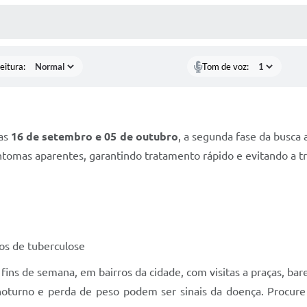
 MÍDIAS
RECEBA NOTÍCIAS
eitura:
Tom de voz:
ias
16 de setembro e 05 de outubro
, a segunda fase da busca 
tomas aparentes, garantindo tratamento rápido e evitando a t
os de tuberculose
ns de semana, em bairros da cidade, com visitas a praças, bares
 noturno e perda de peso podem ser sinais da doença. Procur