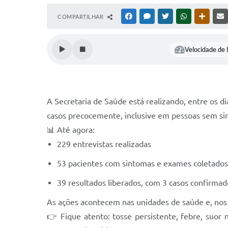
COMPARTILHAR
FACEBOOK
MESSENGER
TWITTER
WHATSAPP
OUTRAS
Velocidade de l
A Secretaria de Saúde está realizando, entre os d
casos precocemente, inclusive em pessoas sem sin
📊 Até agora:
229 entrevistas realizadas
53 pacientes com sintomas e exames coletados
39 resultados liberados, com 3 casos confirmad
As ações acontecem nas unidades de saúde e, nos fi
👉 Fique atento: tosse persistente, febre, suor