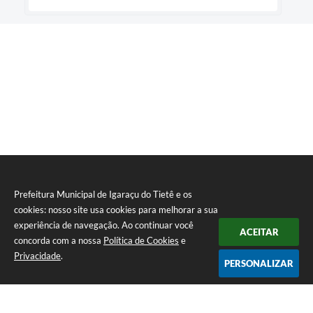
Prefeitura Municipal de Igaraçu do Tietê e os
cookies: nosso site usa cookies para melhorar a sua
experiência de navegação. Ao continuar você
ACEITAR
concorda com a nossa
Política de Cookies
e
Privacidade
.
PERSONALIZAR