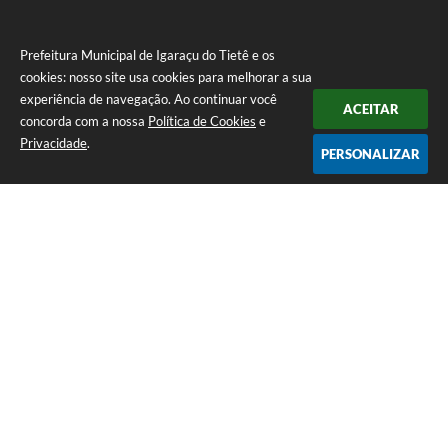
Prefeitura Municipal de Igaraçu do Tietê e os
cookies: nosso site usa cookies para melhorar a sua
experiência de navegação. Ao continuar você
ACEITAR
concorda com a nossa
Política de Cookies
e
Privacidade
.
PERSONALIZAR
Telefone: (14) 3644-1223
Endereço: Rua Amando Simões nº 470, Centro, Igaraçu do Tietê/SP |
CEP: 17350-041
Prefeitura Municipal de Igaraçu do Tietê
Versão do Sistema:
3.5.3 - 19/06/2026
Portal atualizado em:
06/08/2026 16:58
Dados Abertos