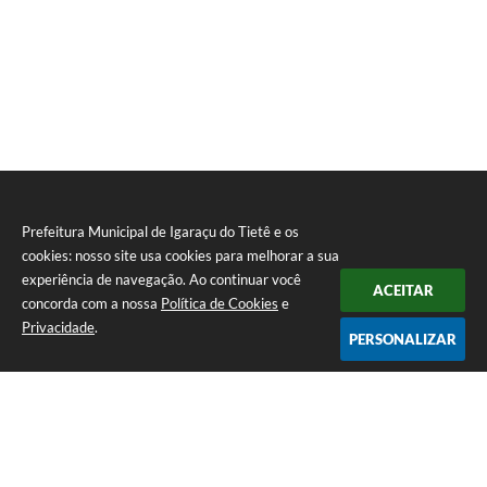
Prefeitura Municipal de Igaraçu do Tietê e os
cookies: nosso site usa cookies para melhorar a sua
experiência de navegação. Ao continuar você
ACEITAR
concorda com a nossa
Política de Cookies
e
Privacidade
.
PERSONALIZAR
Telefone: (14) 3644-1223
Endereço: Rua Amando Simões nº 470, Centro, Igaraçu do Tietê/SP |
CEP: 17350-041