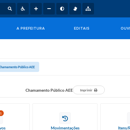
A PREFEITURA
EDITAIS
OUV
Chamamento Público AEE
Chamamento Público AEE
Imprimir
1
vos
Movimentações
Itens/