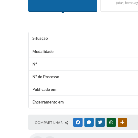
(atas, homolog
Situação
Modalidade
Nº
Nº do Processo
Publicado em
Encerramento em
COMPARTILHAR
FACEBOOK
MESSENGER
TWITTER
WHATSAPP
OUTRAS