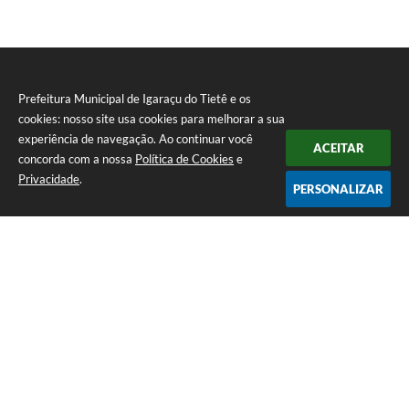
Prefeitura Municipal de Igaraçu do Tietê e os
cookies: nosso site usa cookies para melhorar a sua
experiência de navegação. Ao continuar você
ACEITAR
concorda com a nossa
Política de Cookies
e
Privacidade
.
PERSONALIZAR
Telefone: (14) 3644-1223
Endereço: Rua Amando Simões nº 470, Centro, Igaraçu do Tietê/SP |
CEP: 17350-041
Prefeitura Municipal de Igaraçu do Tietê
Versão do Sistema:
3.5.3 - 19/06/2026