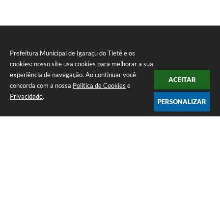
Prefeitura Municipal de Igaraçu do Tietê e os
cookies: nosso site usa cookies para melhorar a sua
experiência de navegação. Ao continuar você
ACEITAR
concorda com a nossa
Política de Cookies
e
Privacidade
.
PERSONALIZAR
Telefone: (14) 3644-1223
Endereço: Rua Amando Simões nº 470, Centro, Igaraçu do Tietê/SP |
CEP: 17350-041
Prefeitura Municipal de Igaraçu do Tietê
Versão do Sistema:
3.5.3 - 19/06/2026