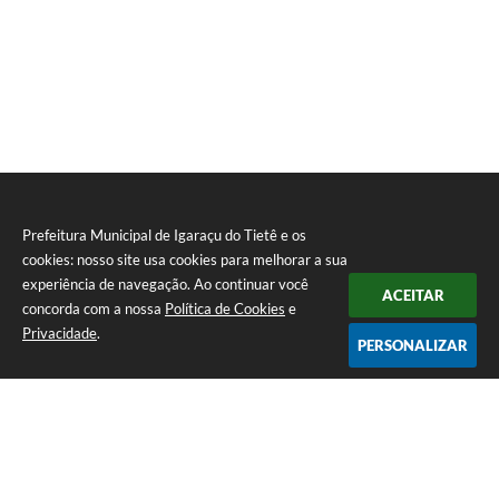
Prefeitura Municipal de Igaraçu do Tietê e os
cookies: nosso site usa cookies para melhorar a sua
experiência de navegação. Ao continuar você
ACEITAR
concorda com a nossa
Política de Cookies
e
Privacidade
.
PERSONALIZAR
Telefone: (14) 3644-1223
Endereço: Rua Amando Simões nº 470, Centro, Igaraçu do Tietê/SP |
CEP: 17350-041