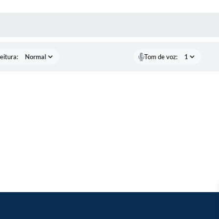
 MÍDIAS
eitura:
Tom de voz: