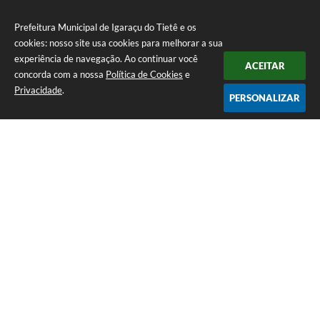
Prefeitura Municipal de Igaraçu do Tietê e os
cookies: nosso site usa cookies para melhorar a sua
experiência de navegação. Ao continuar você
ACEITAR
concorda com a nossa
Política de Cookies
e
Privacidade
.
PERSONALIZAR
Telefone: (14) 3644-1223
Endereço: Rua Amando Simões nº 470, Centro, Igaraçu do Tietê/SP |
CEP: 17350-041
Prefeitura Municipal de Igaraçu do Tietê
Versão do Sistema:
3.5.3 - 19/06/2026
Portal atualizado em:
06/08/2026 16:58
Dados Abertos