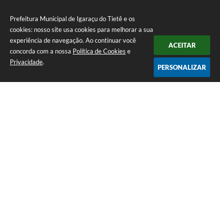
Prefeitura Municipal de Igaraçu do Tietê e os
cookies: nosso site usa cookies para melhorar a sua
experiência de navegação. Ao continuar você
ACEITAR
concorda com a nossa
Política de Cookies
e
Privacidade
.
PERSONALIZAR
Telefone: (14) 3644-1223
Endereço: Rua Amando Simões nº 470, Centro, Igaraçu do Tietê/SP |
CEP: 17350-041
Prefeitura Municipal de Igaraçu do Tietê
Versão do Sistema:
3.5.3 - 19/06/2026
Portal atualizado em:
06/08/2026 16:58
Dados Abertos