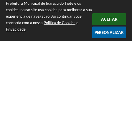
Prefeitura Municipal de Igaraçu do Tietê e os
cookies: nosso site usa cookies para melhorar a sua
experiência de navegação. Ao continuar você
ACEITAR
concorda com a nossa
Política de Cookies
e
Privacidade
.
PERSONALIZAR
Telefone: (14) 3644-1223
Endereço: Rua Amando Simões nº 470, Centro, Igaraçu do Tietê/SP |
CEP: 17350-041
Prefeitura Municipal de Igaraçu do Tietê
Versão do Sistema:
3.5.3 - 19/06/2026
Portal atualizado em:
07/08/2026 16:42
Dados Abertos
Copyright Instar - 2006-2026. Todos os direitos reservados -
Instar Tecnologia