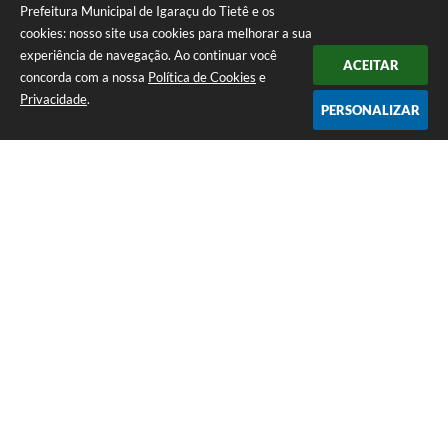
Prefeitura Municipal de Igaraçu do Tietê e os
cookies: nosso site usa cookies para melhorar a sua
experiência de navegação. Ao continuar você
ACEITAR
concorda com a nossa
Política de Cookies
e
Privacidade
.
PERSONALIZAR
Telefone: (14) 3644-1223
Endereço: Rua Amando Simões nº 470, Centro, Igaraçu do Tietê/SP |
CEP: 17350-041
Prefeitura Municipal de Igaraçu do Tietê
Versão do Sistema:
3.5.3 - 19/06/2026
Portal atualizado em:
06/08/2026 16:58
Dados Abertos
Copyright Instar - 2006-2026. Todos os direitos reservados -
Instar Tecnologia