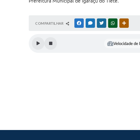
Prefeitura Municipal de Igaraçu do Tietê.
COMPARTILHAR
FACEBOOK
MESSENGER
TWITTER
WHATSAPP
OUTRAS
Velocidade de l