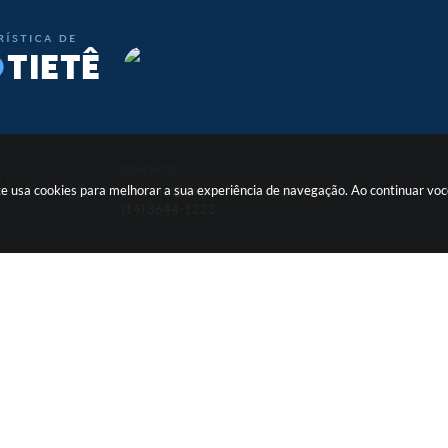
CONTATO
o
site usa cookies para melhorar a sua experiência de navegação. Ao continuar v
gabinete@igaracudotiete.sp.gov.br
(14) 3644-1223
ersão do Sistema:
3.5.3 - 19/06/2026
Portal atualizado em:
06/08/2026 
Copyright Instar - 2006-2026. Todos os direitos reservados -
Instar Tecnologia