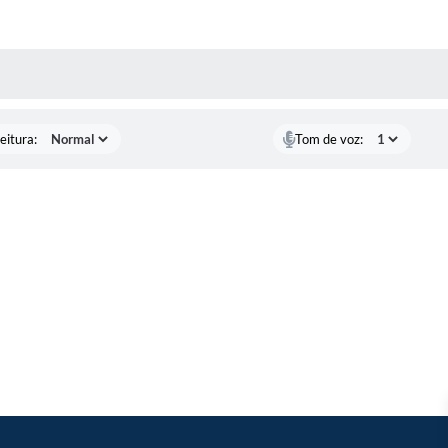
 MÍDIAS
eitura:
Tom de voz: