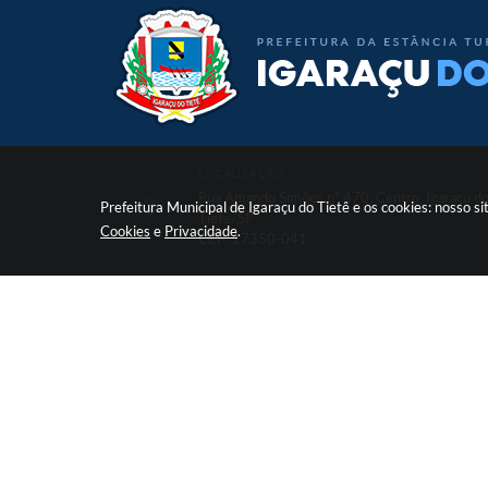
LOCALIZAÇÃO
Rua Amando Simões nº 470, Centro, Igaraçu d
Prefeitura Municipal de Igaraçu do Tietê e os cookies: nosso 
Tietê/SP
Cookies
e
Privacidade
.
CEP: 17350-041
V