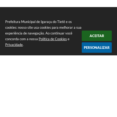
Prefeitura Municipal de Igaraçu do Tietê e os
cookies: nosso site usa cookies para melhorar a sua
experiência de navegação. Ao continuar você
ACEITAR
concorda com a nossa
Política de Cookies
e
Privacidade
.
PERSONALIZAR
Telefone: (14) 3644-1223
Endereço: Rua Amando Simões nº 470, Centro, Igaraçu do Tietê/SP |
CEP: 17350-041
Prefeitura Municipal de Igaraçu do Tietê
Versão do Sistema:
3.5.3 - 19/06/2026
Portal atualizado em:
05/08/2026 10:31
Dados Abertos