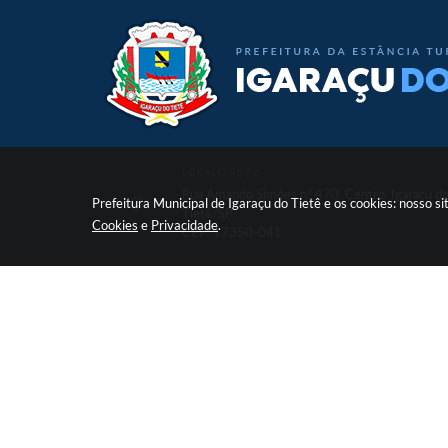
LOCALIZAÇÃO
Rua Amando Simões nº 470, Centro, Igaraçu d
Prefeitura Municipal de Igaraçu do Tietê e os cookies: nosso 
Tietê/SP
Cookies
e
Privacidade
.
CEP: 17350-041
V