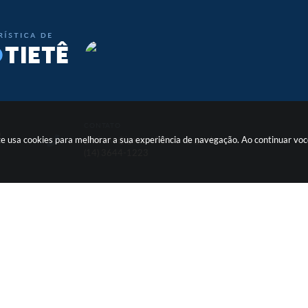
CONTATO
o
site usa cookies para melhorar a sua experiência de navegação. Ao continuar v
gabinete@igaracudotiete.sp.gov.br
(14) 3644-1223
ersão do Sistema:
3.5.3 - 19/06/2026
Portal atualizado em:
06/08/2026 
Copyright Instar - 2006-2026. Todos os direitos reservados -
Instar Tecnologia