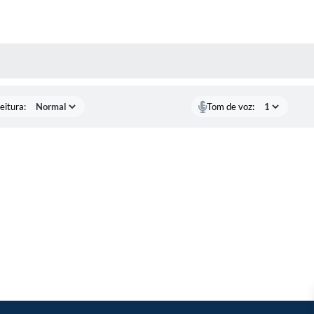
 MÍDIAS
eitura:
Tom de voz: