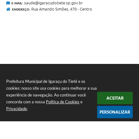
saude@igaracudotiete.sp.gov.br
E-MAIL:
Rua Amando Simões, 470 - Centro
ENDEREÇO:
Prefeitura Municipal de Igaraçu do Tietê e os
cookies: nosso site usa cookies para melhorar a sua
experiência de navegação. Ao continuar você
ACEITAR
concorda com a nossa
Política de Cookies
e
Privacidade
.
PERSONALIZAR