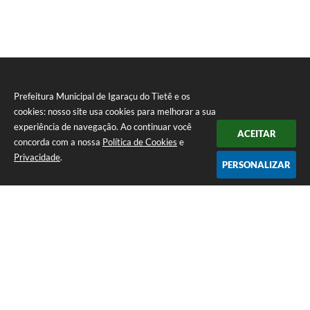
Prefeitura Municipal de Igaraçu do Tietê e os
cookies: nosso site usa cookies para melhorar a sua
experiência de navegação. Ao continuar você
ACEITAR
concorda com a nossa
Política de Cookies
e
Privacidade
.
PERSONALIZAR
Telefone: (14) 3644-1223
Endereço: Rua Amando Simões nº 470, Centro, Igaraçu do Tietê/SP |
CEP: 17350-041
Prefeitura Municipal de Igaraçu do Tietê