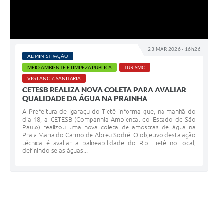
23 MAR 2026 - 16h26
ADMINISTRAÇÃO
MEIO AMBIENTE E LIMPEZA PÚBLICA
TURISMO
VIGILÂNCIA SANITÁRIA
CETESB REALIZA NOVA COLETA PARA AVALIAR
QUALIDADE DA ÁGUA NA PRAINHA
A Prefeitura de Igaraçu do Tietê informa que, na manhã do
dia 18, a CETESB (Companhia Ambiental do Estado de São
Paulo) realizou uma nova coleta de amostras de água na
Praia Maria do Carmo de Abreu Sodré. O objetivo desta ação
técnica é avaliar a balneabilidade do Rio Tietê no local,
definindo se as águas...