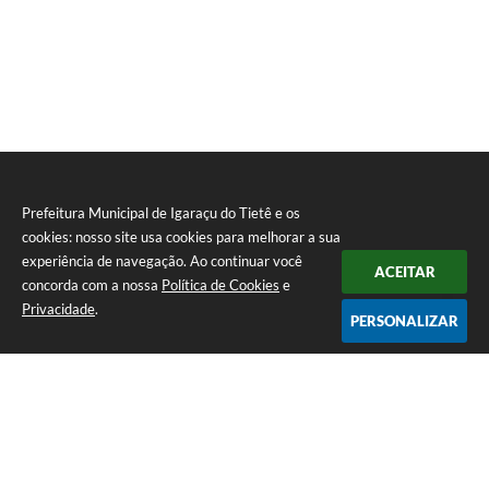
Prefeitura Municipal de Igaraçu do Tietê e os
cookies: nosso site usa cookies para melhorar a sua
experiência de navegação. Ao continuar você
ACEITAR
concorda com a nossa
Política de Cookies
e
Privacidade
.
PERSONALIZAR
Telefone: (14) 3644-1223
Endereço: Rua Amando Simões nº 470, Centro, Igaraçu do Tietê/SP |
CEP: 17350-041