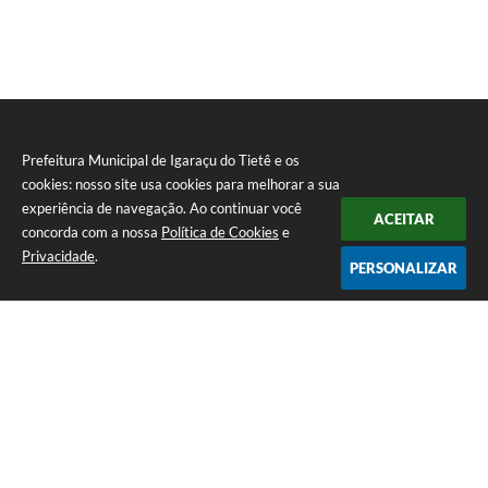
Prefeitura Municipal de Igaraçu do Tietê e os
cookies: nosso site usa cookies para melhorar a sua
experiência de navegação. Ao continuar você
ACEITAR
concorda com a nossa
Política de Cookies
e
Privacidade
.
PERSONALIZAR
Telefone: (14) 3644-1223
Endereço: Rua Amando Simões nº 470, Centro, Igaraçu do Tietê/SP |
CEP: 17350-041
Prefeitura Municipal de Igaraçu do Tietê