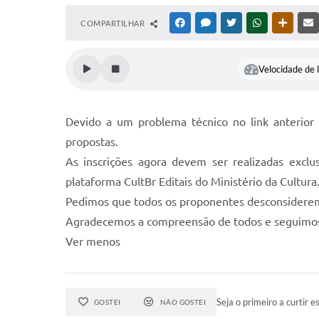
COMPARTILHAR
FACEBOOK
MESSENGER
TWITTER
WHATSAPP
OUTRAS
Velocidade de l
Devido a um problema técnico no link anterior 
propostas.
As inscrições agora devem ser realizadas excl
plataforma CultBr Editais do Ministério da Cultura
Pedimos que todos os proponentes desconsiderem o
Agradecemos a compreensão de todos e seguimos à 
Ver menos
Seja o primeiro a curtir es
GOSTEI
NÃO GOSTEI