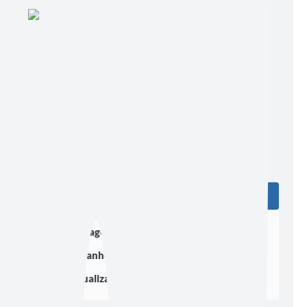
EDIÇÃO EXTRA
Edição nº Extra 26/02/2024
Ler online
Baixar
Postagem:
26/02/2024 às 17h00
Tamanho:
139,47 KB | 5 páginas
Visualizações:
1751