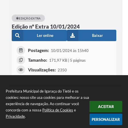
EDIÇÃO EXTRA
Edição nº Extra 10/01/2024
Ler online
Baixar
Postagem:
10/01/2024 às 15h40
Tamanho:
171,97 KB | 5 páginas
Visualizações:
2350
Prefeitura Municipal de Igaraçu do Tietê e os
cookies: nosso site usa cookies para melhorar a sua
experiência de navegação. Ao continuar você
ACEITAR
concorda com a nossa
Política de Cookies
e
Privacidade
.
PERSONALIZAR