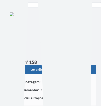
Edição nº 158
Ler online
Baixar
Postagem:
23/02/2024 às 16h35
Tamanho:
1,84 MB | 188 páginas
Visualizações:
1729