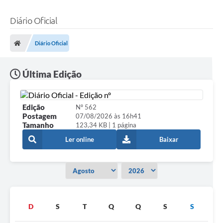
Diário Oficial
Diário Oficial
Última Edição
Edição
Nº 562
Postagem
07/08/2026 às 16h41
Tamanho
123,34 KB | 1 página
Ler online
Baixar
D
S
T
Q
Q
S
S