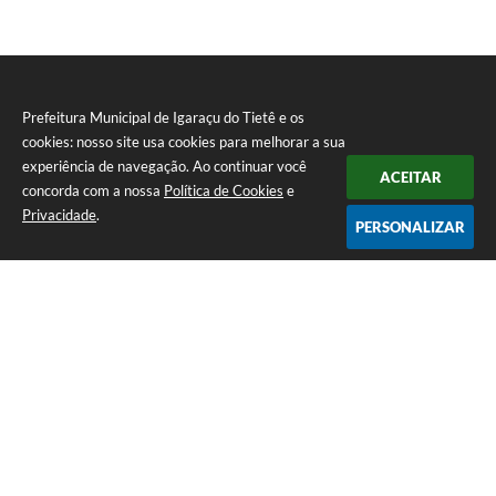
Prefeitura Municipal de Igaraçu do Tietê e os
cookies: nosso site usa cookies para melhorar a sua
experiência de navegação. Ao continuar você
ACEITAR
concorda com a nossa
Política de Cookies
e
Privacidade
.
PERSONALIZAR
Telefone: (14) 3644-1223
Endereço: Rua Amando Simões nº 470, Centro, Igaraçu do Tietê/SP |
CEP: 17350-041
Prefeitura Municipal de Igaraçu do Tietê
Versão do Sistema:
3.5.3 - 19/06/2026