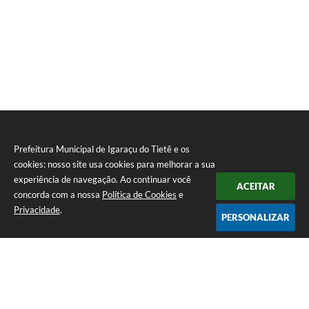
Prefeitura Municipal de Igaraçu do Tietê e os
cookies: nosso site usa cookies para melhorar a sua
experiência de navegação. Ao continuar você
ACEITAR
concorda com a nossa
Política de Cookies
e
Privacidade
.
PERSONALIZAR
Telefone: (14) 3644-1223
Endereço: Rua Amando Simões nº 470, Centro, Igaraçu do Tietê/SP |