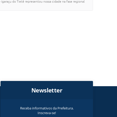
e Igaraçu do Tietê representou nossa cidade na fase regional
Newsletter
Receba informativos da Prefeitura.
Inscreva-se!