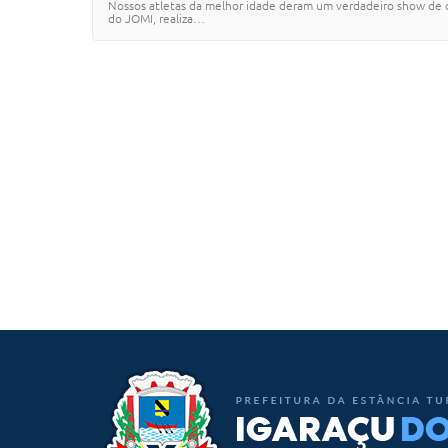
Nossos atletas da melhor idade deram um verdadeiro show de ded
do JOMI, realiza…