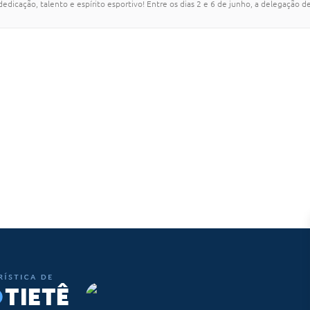
icação, talento e espírito esportivo! Entre os dias 2 e 6 de junho, a delegação d